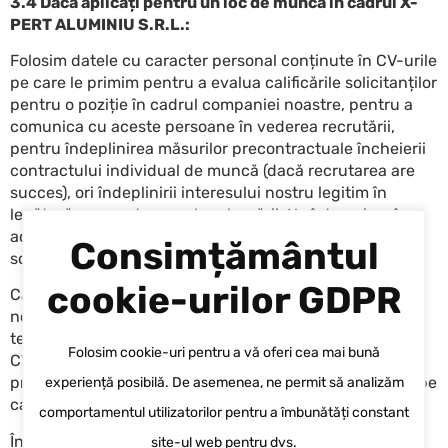
3.4 Dacă aplicați pentru un loc de muncă în cadrul X-
PERT ALUMINIU S.R.L.:
Folosim datele cu caracter personal conținute în CV-urile
pe care le primim pentru a evalua calificările solicitanților
pentru o poziție în cadrul companiei noastre, pentru a
comunica cu aceste persoane în vederea recrutării,
pentru îndeplinirea măsurilor precontractuale încheierii
contractului individual de muncă (dacă recrutarea are
succes), ori îndeplinirii interesului nostru legitim în
legătură cu acest scop al prelucrării. Ne întemeiem în
acest caz pe efectuarea demersurilor efectuate cu
Consimțământul
scopul încheierii și executării unui contract de muncă.
cookie-urilor GDPR
Categoriile de date prelucrate în contextul relației
noastre cu dvs. sunt numele dvs., adresa de e-mail,
telefonul, adresa, datele cu caracter personal incluse în
Folosim cookie-uri pentru a vă oferi cea mai bună
CV-uri, detalii despre educație și formare, calificările
profesionale, precum și alte date cu caracter personal pe
experiență posibilă. De asemenea, ne permit să analizăm
care le puteți furniza direct.
comportamentul utilizatorilor pentru a îmbunătăți constant
În acest caz, prelucrarea datelor va avea la baza
site-ul web pentru dvs.