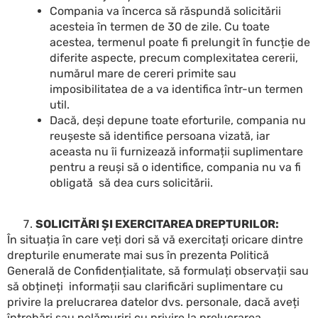
Compania va încerca să răspundă solicitării
acesteia în termen de 30 de zile. Cu toate
acestea, termenul poate fi prelungit în funcție de
diferite aspecte, precum complexitatea cererii,
numărul mare de cereri primite sau
imposibilitatea de a va identifica într-un termen
util.
Dacă, deși depune toate eforturile, compania nu
reușeste să identifice persoana vizată, iar
aceasta nu îi furnizează informații suplimentare
pentru a reuși să o identifice, compania nu va fi
obligată să dea curs solicitării.
SOLICITĂRI ȘI EXERCITAREA DREPTURILOR:
În situația în care veți dori să vă exercitați oricare dintre
drepturile enumerate mai sus în prezenta Politică
Generală de Confidențialitate, să formulați observații sau
să obțineți informații sau clarificări suplimentare cu
privire la prelucrarea datelor dvs. personale, dacă aveți
întrebări sau nelămuriri cu privire la prelucrarea