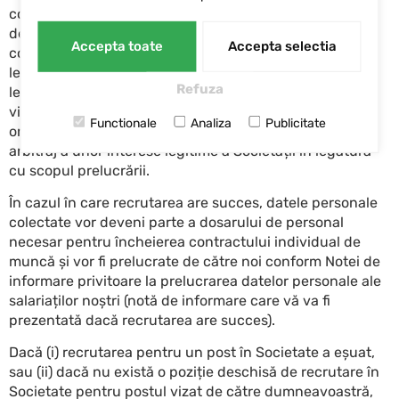
consimțământul dumneavoastră, ori efectuarea
demersurilor de către Societate înainte de încheierea
Accepta toate
Accepta selectia
contractului de muncă, ori îndeplinirea unei obligații
legale a Societății, ori un interes legitim al Societății în
Refuza
legătură cu scopul prelucrării, ori protejarea intereselor
vitale ale persoanei vizate sau ale altei persoane fizice,
Functionale
Analiza
Publicitate
ori protejarea pe cale administrativă, judiciară sau
arbitraj a unor interese legitime a Societății în legătură
cu scopul prelucrării.
În cazul în care recrutarea are succes, datele personale
colectate vor deveni parte a dosarului de personal
necesar pentru încheierea contractului individual de
muncă și vor fi prelucrate de către noi conform Notei de
informare privitoare la prelucrarea datelor personale ale
salariaților noștri (notă de informare care vă va fi
prezentată dacă recrutarea are succes).
Dacă (i) recrutarea pentru un post în Societate a eșuat,
sau (ii) dacă nu există o poziție deschisă de recrutare în
Societate pentru postul vizat de către dumneavoastră,