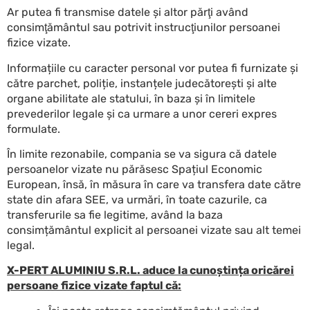
Ar putea fi transmise datele și altor părţi având
consimţământul sau potrivit instrucţiunilor persoanei
fizice vizate.
Informațiile cu caracter personal vor putea fi furnizate și
către parchet, poliție, instanțele judecătorești și alte
organe abilitate ale statului, în baza și în limitele
prevederilor legale și ca urmare a unor cereri expres
formulate.
În limite rezonabile, compania se va sigura că datele
persoanelor vizate nu părăsesc Spațiul Economic
European, însă, în măsura în care va transfera date către
state din afara SEE, va urmări, în toate cazurile, ca
transferurile sa fie legitime, având la baza
consimțământul explicit al persoanei vizate sau alt temei
legal.
X-PERT ALUMINIU S.R.L. aduce la cunoștința oricărei
persoane fizice vizate faptul că: