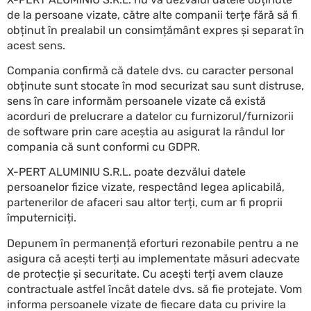
de la persoane vizate, către alte companii terțe fără să fi
obținut în prealabil un consimțământ expres și separat în
acest sens.
Compania confirmă că datele dvs. cu caracter personal
obținute sunt stocate în mod securizat sau sunt distruse,
sens în care informăm persoanele vizate că există
acorduri de prelucrare a datelor cu furnizorul/furnizorii
de software prin care aceștia au asigurat la rândul lor
compania că sunt conformi cu GDPR.
X-PERT ALUMINIU S.R.L. poate dezvălui datele
persoanelor fizice vizate, respectând legea aplicabilă,
partenerilor de afaceri sau altor terți, cum ar fi proprii
împuterniciți.
Depunem în permanență eforturi rezonabile pentru a ne
asigura că acești terți au implementate măsuri adecvate
de protecție și securitate. Cu acești terți avem clauze
contractuale astfel încât datele dvs. să fie protejate. Vom
informa persoanele vizate de fiecare data cu privire la