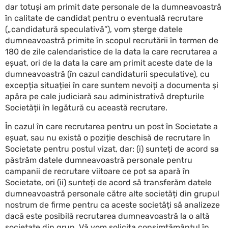
dar totuși am primit date personale de la dumneavoastră
în calitate de candidat pentru o eventuală recrutare
(„candidatură speculativă”), vom șterge datele
dumneavoastră primite în scopul recrutării în termen de
180 de zile calendaristice de la data la care recrutarea a
eșuat, ori de la data la care am primit aceste date de la
dumneavoastră (în cazul candidaturii speculative), cu
excepția situației în care suntem nevoiți a documenta și
apăra pe cale judiciară sau administrativă drepturile
Societății în legătură cu această recrutare.
În cazul în care recrutarea pentru un post în Societate a
eșuat, sau nu există o poziție deschisă de recrutare în
Societate pentru postul vizat, dar: (i) sunteți de acord sa
păstrăm datele dumneavoastră personale pentru
campanii de recrutare viitoare ce pot sa apară în
Societate, ori (ii) sunteți de acord să transferăm datele
dumneavoastră personale către alte societăți din grupul
nostrum de firme pentru ca aceste societăți să analizeze
dacă este posibilă recrutarea dumneavoastră la o altă
societate din grup, Vă vom solicita consimțământul în