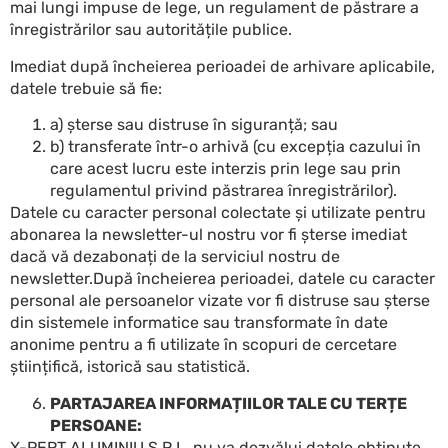
mai lungi impuse de lege, un regulament de păstrare a
înregistrărilor sau autoritățile publice.
Imediat după încheierea perioadei de arhivare aplicabile,
datele trebuie să fie:
a) șterse sau distruse în siguranță; sau
b) transferate într-o arhivă (cu excepția cazului în
care acest lucru este interzis prin lege sau prin
regulamentul privind păstrarea înregistrărilor).
Datele cu caracter personal colectate și utilizate pentru
abonarea la newsletter-ul nostru vor fi șterse imediat
dacă vă dezabonați de la serviciul nostru de
newsletter.După încheierea perioadei, datele cu caracter
personal ale persoanelor vizate vor fi distruse sau șterse
din sistemele informatice sau transformate în date
anonime pentru a fi utilizate în scopuri de cercetare
științifică, istorică sau statistică.
PARTAJAREA INFORMAȚIILOR TALE CU TERȚE
PERSOANE:
X-PERT ALUMINIU S.R.L. nu va dezvălui datele obținute