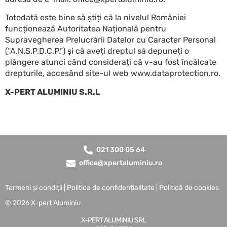
Totodată este bine să știți că la nivelul României
funcționează Autoritatea Națională pentru
Supravegherea Prelucrării Datelor cu Caracter Personal
(“A.N.S.P.D.C.P.”) și că aveți dreptul să depuneți o
plângere atunci când considerați că v-au fost încălcate
drepturile, accesând site-ul web www.dataprotection.ro.
X-PERT ALUMINIU S.R.L
021 300 05 64
office@xpertaluminiu.ro
Termeni și condiții
|
Politica de confidențialitate
|
Politică de cookies
© 2026 X-pert Aluminiu
X-PERT ALUMINIU SRL