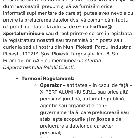
dumneavoastră, precum și să vă furnizăm orice
informații suplimentare de care ați putea avea nevoie cu
privire la prelucrarea datelor dvs. vă comunicăm faptul
că puteți contacta la adresa de e-mail:
office@
xpertaluminiu.ro
sau direct printr-o cerere înregistrată
la registratura noastră sau transmisă prin poștă sau
curier la sediul nostru din Mun. Ploiesti, Parcul Industrial
Ploiești, 100213, Șos. Ploiești-Târgoviște, km. 8, Str.
Piramidei nr. 6A – cu
mențiunea
:
în atenția
Departamentului Relatii Clienti.
Termeni Regulament:
Operator –
entitatea – în cazul de față –
X-PERT ALUMINIU S.R.L., sau orice altă
persoană juridică, autoritate publică,
agenție sau organizație non-
guvernamentală, care prelucrează sau
stabilește scopurile și mijloacele de
prelucrare a datelor cu caracter
personal;