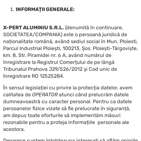
INFORMAȚII GENERALE:
X-PERT ALUMINIU S.R.L.
(denumită în continuare,
SOCIETATEA/COMPANIA) este o persoană juridică de
naționalitate română, având sediul social în Mun. Ploiesti,
Parcul Industrial Ploiești, 100213, Șos. Ploiești-Târgoviște,
km. 8, Str. Piramidei nr. 6 A, având numărul de
înregistrare la Registrul Comerțului de pe lângă
Tribunalul Prahova J29/526/2012 și Cod unic de
înregistrare RO 12525284.
În sensul legislației cu privire la protecția datelor, avem
calitatea de
OPERATOR
atunci când prelucrăm datele
dumneavoastră cu caracter personal. Pentru ca datele
persoanelor fizice vizate să fie prelucrate în siguranță,
am depus toate eforturile să implementăm măsuri
rezonabile pentru a proteja informațiile personale ale
acestora.
Deoarece suntem întotdeauna interesați să aflăm opiniile