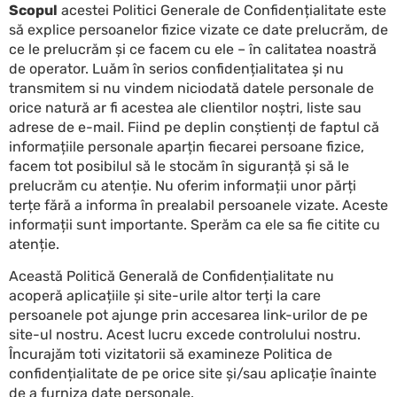
Scopul
acestei Politici Generale de Confidențialitate este
să explice persoanelor fizice vizate ce date prelucrăm, de
ce le prelucrăm și ce facem cu ele – în calitatea noastră
de operator. Luăm în serios confidențialitatea și nu
transmitem si nu vindem niciodată datele personale de
orice natură ar fi acestea ale clientilor noștri, liste sau
adrese de e-mail. Fiind pe deplin conștienți de faptul că
informațiile personale aparțin fiecarei persoane fizice,
facem tot posibilul să le stocăm în siguranță și să le
prelucrăm cu atenție. Nu oferim informații unor părți
terțe fără a informa în prealabil persoanele vizate. Aceste
informații sunt importante. Sperăm ca ele sa fie citite cu
atenție.
Această Politică Generală de Confidențialitate nu
acoperă aplicațiile și site-urile altor terți la care
persoanele pot ajunge prin accesarea link-urilor de pe
site-ul nostru. Acest lucru excede controlului nostru.
Încurajăm toti vizitatorii să examineze Politica de
confidențialitate de pe orice site și/sau aplicație înainte
de a furniza date personale.