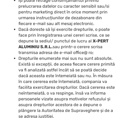
Își poate retrage consimțământul privind
prelucrarea datelor cu caracter sensibil sau/si
pentru marketing direct în orice moment prin
urmarea instrucțiunilor de dezabonare din
fiecare e-mail sau alt mesaj electronic.
Dacă doreste să își exercite drepturile, o poate
face prin înregistrarea unei cereri scrise, ce se
depune la sediul/ punctul de lucru al
X-PERT
ALUMINIU S.R.L.
sau printr-o cerere scrisa
transmisa adresa de e-mail office@ ro;
Drepturile enumerate mai sus nu sunt absolute.
Există si excepții, de aceea fiecare cerere primită
va fi analizată astfel încât să se poată decide
dacă aceasta este întemeiată sau nu. În măsura
în care cererea este întemeiată, compania va
facilita exercitarea drepturilor. Dacă cererea este
neîntemeiată, o va respinge, însă va informa
persoanele vizate asupra motivelor refuzului și
asupra drepturilor acestora de a depune o
plângere la Autoritatea de Supraveghere și de a
se adresa justiției.