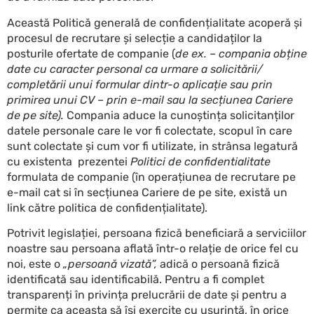
Această Politică generală de confidențialitate acoperă și
procesul de recrutare și selecție a candidaților la
posturile ofertate de companie (
de ex. – compania obține
date cu caracter personal ca urmare a solicitării/
completării unui formular dintr-o aplicație sau prin
primirea unui CV – prin e-mail sau la secțiunea Cariere
de pe site).
Compania aduce la cunoștința solicitanților
datele personale care le vor fi colectate, scopul în care
sunt colectate și cum vor fi utilizate, in strânsa legatură
cu existenta prezentei
Politici de confidentialitate
formulata de companie (în operațiunea de recrutare pe
e-mail cat si în secțiunea Cariere de pe site, există un
link către politica de confidențialitate).
Potrivit legislației, persoana fizică beneficiară a serviciilor
noastre sau persoana aflată într-o relație de orice fel cu
noi, este o
„persoană vizată”,
adică o persoană fizică
identificată sau identificabilă. Pentru a fi complet
transparenți în privința prelucrării de date și pentru a
permite ca aceasta să își exercite cu ușurință, în orice