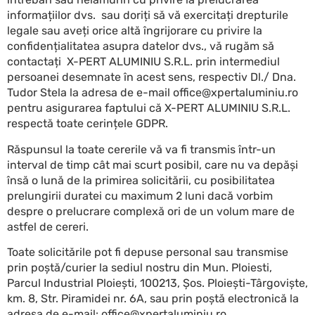
informațiilor dvs. sau doriți să vă exercitați drepturile
legale sau aveți orice altă îngrijorare cu privire la
confidențialitatea asupra datelor dvs., vă rugăm să
contactați X-PERT ALUMINIU S.R.L. prin intermediul
persoanei desemnate în acest sens, respectiv Dl./ Dna.
Tudor Stela la adresa de e-mail office@xpertaluminiu.ro
pentru asigurarea faptului că X-PERT ALUMINIU S.R.L.
respectă toate cerințele GDPR.
Răspunsul la toate cererile vă va fi transmis într-un
interval de timp cât mai scurt posibil, care nu va depăși
însă o lună de la primirea solicitării, cu posibilitatea
prelungirii duratei cu maximum 2 luni dacă vorbim
despre o prelucrare complexă ori de un volum mare de
astfel de cereri.
Toate solicitările pot fi depuse personal sau transmise
prin poștă/curier la sediul nostru din Mun. Ploiesti,
Parcul Industrial Ploiești, 100213, Șos. Ploiești-Târgoviște,
km. 8, Str. Piramidei nr. 6A, sau prin poștă electronică la
adresa de e-mail: office@xpertaluminiu.ro.