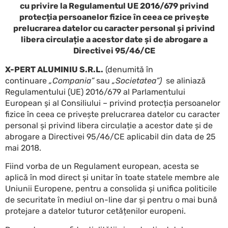
cu privire la Regulamentul UE 2016/679 privind
protecția persoanelor fizice în ceea ce privește
prelucrarea datelor cu caracter personal și privind
libera circulație a acestor date și de abrogare a
Directivei 95/46/CE
X-PERT ALUMINIU S.R.L.
(denumită în
continuare
„Compania”
sau
„Societatea”)
se aliniază
Regulamentului (UE) 2016/679 al Parlamentului
European și al Consiliului – privind protecția persoanelor
fizice în ceea ce privește prelucrarea datelor cu caracter
personal și privind libera circulație a acestor date și de
abrogare a Directivei 95/46/CE aplicabil din data de 25
mai 2018.
Fiind vorba de un Regulament european, acesta se
aplică în mod direct și unitar în toate statele membre ale
Uniunii Europene, pentru a consolida și unifica politicile
de securitate în mediul on-line dar și pentru o mai bună
protejare a datelor tuturor cetățenilor europeni.