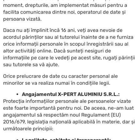
moment, drepturile, am implementat măsuri pentru a
facilita comunicarea dintre noi, operatorul de date și
persoana vizată.
Daca nu ați împlinit încă 16 ani, veți avea nevoie de
acordul părinților sau al tutorelui înainte de a ne furniza
orice informații personale în scopul înregistrării sau al
altor activități online. Dacă sunteți nesiguri de
informațiile pe care le vedeți pe acest site, rugați părinții
sau tutorele sa vă ajute.
Orice prelucrare de date cu caracter personal ale
minorilor se va realiza numai în condițiile legii.
Angajamentul X-PERT ALUMINIU S.R.L.:
Protecția informațiilor personale ale persoanelor vizate
este foarte importantă pentru noi. De aceea, ne-am luat
angajamentul să respectăm noul Regulament (EU)
2016/679, legislația națională aplicabilă în materie, dar și
următoarele principii: