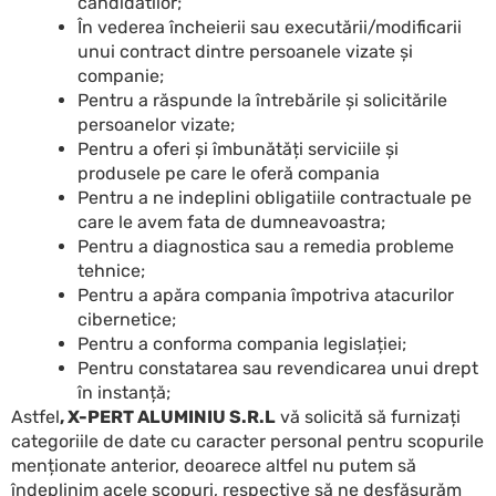
candidatilor;
În vederea încheierii sau executării/modificarii
unui contract dintre persoanele vizate și
companie;
Pentru a răspunde la întrebările și solicitările
persoanelor vizate;
Pentru a oferi și îmbunătăți serviciile și
produsele pe care le oferă compania
Pentru a ne indeplini obligatiile contractuale pe
care le avem fata de dumneavoastra;
Pentru a diagnostica sau a remedia probleme
tehnice;
Pentru a apăra compania împotriva atacurilor
cibernetice;
Pentru a conforma compania legislației;
Pentru constatarea sau revendicarea unui drept
în instanță;
Astfel
, X-PERT ALUMINIU S.R.L
vă solicită să furnizați
categoriile de date cu caracter personal pentru scopurile
menționate anterior, deoarece altfel nu putem să
îndeplinim acele scopuri, respective să ne desfășurăm