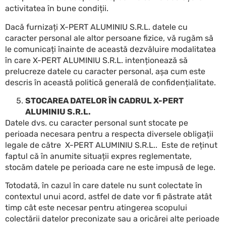
activitatea în bune condiții.
Dacă furnizați X-PERT ALUMINIU S.R.L. datele cu
caracter personal ale altor persoane fizice, vă rugăm să
le comunicați înainte de această dezvăluire modalitatea
în care X-PERT ALUMINIU S.R.L. intenționează să
prelucreze datele cu caracter personal, așa cum este
descris în această politică generală de confidențialitate.
STOCAREA DATELOR ÎN CADRUL X-PERT
ALUMINIU S.R.L.
Datele dvs. cu caracter personal sunt stocate pe
perioada necesara pentru a respecta diversele obligații
legale de către X-PERT ALUMINIU S.R.L.. Este de reținut
faptul că în anumite situații expres reglementate,
stocăm datele pe perioada care ne este impusă de lege.
Totodată, în cazul în care datele nu sunt colectate în
contextul unui acord, astfel de date vor fi păstrate atât
timp cât este necesar pentru atingerea scopului
colectării datelor preconizate sau a oricărei alte perioade