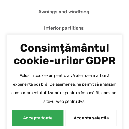
Awnings and windfang
Interior partitions
Consimțământul
Aluminium doors for the exterior
cookie-urilor GDPR
Sliding doors
Folosim cookie-uri pentru a vă oferi cea mai bună
Aluminium windows
experiență posibilă. De asemenea, ne permit să analizăm
comportamentul utilizatorilor pentru a îmbunătăți constant
Interior aluminium doors
site-ul web pentru dvs.
Fireproof systems
Accepta toate
Accepta selectia
Alucobond cladding